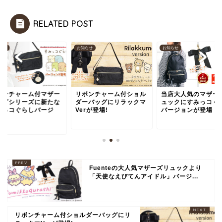
RELATED POST
らせ
お知らせ
お知らせ
ボンチャーム付マザー
リボンチャーム付ショル
当店大人気のマザー
ッグシリーズに新たな
ダーバッグにリラックマ
ュックにすみっコぐ
みっコぐらしバージ
Verが登場!
バージョンが登場
.
Fuenteの大人気マザーズリュックより
「天使なえびてんアイドル」バージ...
リボンチャーム付ショルダーバッグにリ