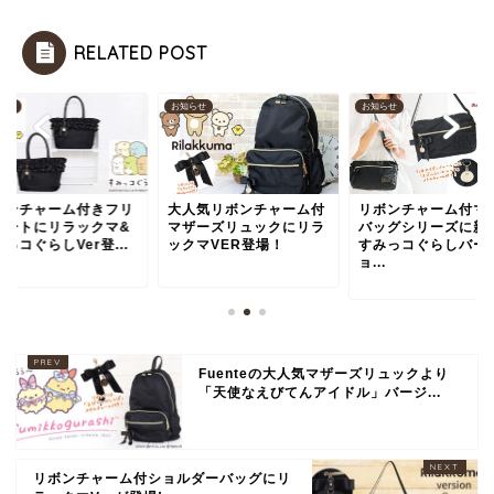
RELATED POST
お知らせ
お知らせ
お知らせ
大人気リボンチャーム付
リボンチャーム付マザー
リボンチャーム付
マザーズリュックにリラ
バッグシリーズに新たな
ルトートにリラッ
ックマVER登場！
すみっコぐらしバージ
すみっコぐらしVer登
ョ...
Fuenteの大人気マザーズリュックより
「天使なえびてんアイドル」バージ...
リボンチャーム付ショルダーバッグにリ